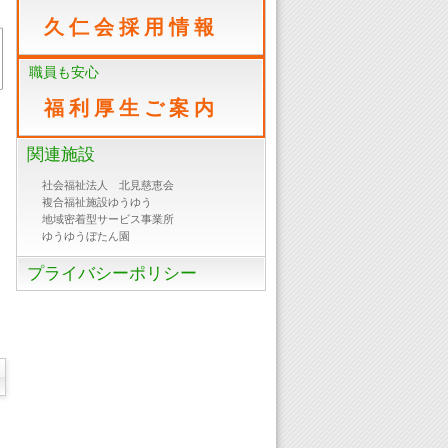
久 仁 会 採 用 情 報
職員も安心
福 利 厚 生 ご 案 内
関連施設
社会福祉法人 北見慈恵会
複合福祉施設ゆうゆう
地域密着型サービス事業所
ゆうゆうぼたん園
プライバシーポリシー