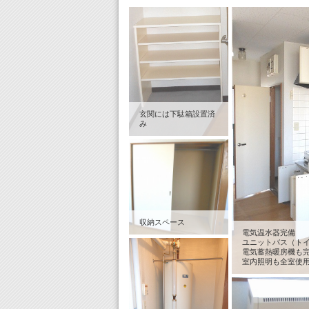
玄関には下駄箱設置済
み
収納スペース
電気温水器完備
ユニットバス（ト
電気蓄熱暖房機も
室内照明も全室使