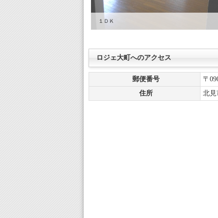
１ＤＫ
ロジェ大町へのアクセス
郵便番号
〒090
住所
北見