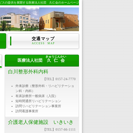
ビスの提供を展開する医療法人社団 久仁会のホームページ
交通マップ
ACCESS MAP
きゅうじんかい
医療法人社団
久仁会
白川整形外科内科
【TEL】0157-24-7770
外来診療（整形外科・リハビリテーショ
ン科・内科）
有床診療所一般病床（入院）
短時間通所リハビリテーション
訪問リハビリテーション事業所
訪問看護事業所
介護老人保健施設 いきいき
【TEL】0157-66-1111